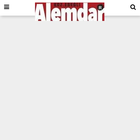
google.com, pub-8201930440372555, DIRECT, f08c47fec0942fa0