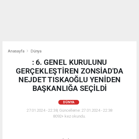
Anasayfa
Dünya
: 6. GENEL KURULUNU
GERÇEKLEŞTİREN ZONSİAD'DA
NEJDET TISKAOĞLU YENİDEN
BAŞKANLIĞA SEÇİLDİ
DÜNYA
27.01.2024 - 22:38, Güncelleme: 27.01.2024 - 22:38
8092+ kez okundu.