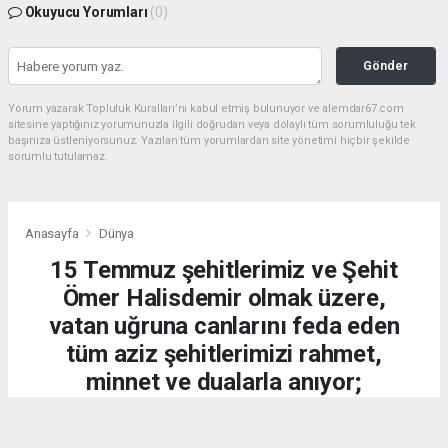
Okuyucu Yorumları
(0)
Gönder
Yorum yazarak Topluluk Kuralları’nı kabul etmiş bulunuyor ve alemdar67.com
sitesine yaptığınız yorumunuzla ilgili doğrudan veya dolaylı tüm sorumluluğu tek
başınıza üstleniyorsunuz. Yazılan tüm yorumlardan site yönetimi hiçbir şekilde
sorumlu tutulamaz.
Anasayfa
Dünya
15 Temmuz şehitlerimiz ve Şehit
Ömer Halisdemir olmak üzere,
vatan uğruna canlarını feda eden
tüm aziz şehitlerimizi rahmet,
minnet ve dualarla anıyor;
kahraman gazilerimize
şükranlarımızı sunuyoruz.