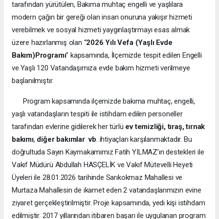
tarafından yürütülen, Bakıma muhtaç engelli ve yaşlılara
modern çağın bir gereği olan insan onuruna yakışır hizmeti
verebilmek ve sosyal hizmeti yaygınlaştırmayı esas almak
üzere hazırlanmış olan “
2026 Yılı Vefa (Yaşlı Evde
Bakım)Programı
” kapsamında, İlçemizde tespit edilen Engelli
ve Yaşlı 120 Vatandaşımıza evde bakım hizmeti verilmeye
başlanılmıştır.
Program kapsamında ilçemizde bakıma muhtaç, engelli,
yaşlı vatandaşların tespiti ile istihdam edilen personeller
tarafından evlerine gidilerek her türlü
ev
temizliği, tıraş, tırnak
bakımı
,
diğer bakımlar vb
. ihtiyaçları karşılanmaktadır. Bu
doğrultuda Sayın Kaymakamımız Fatih YILMAZ’ın destekleri ile
Vakıf Müdürü Abdullah HASÇELİK ve Vakıf Mütevelli Heyeti
Üyeleri ile 28.01.2026 tarihinde Sarıkokmaz Mahallesi ve
Murtaza Mahallesin de ikamet eden 2 vatandaşlarımızın evine
ziyaret gerçekleştirilmiştir. Proje kapsamında, yedi kişi istihdam
edilmiştir. 2017 yıllarından itibaren başarı ile uygulanan program