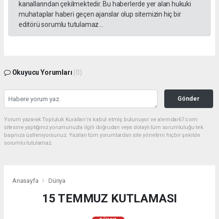
kanallarından çekilmektedir. Bu haberlerde yer alan hukuki
muhataplar haberi geçen ajanslar olup sitemizin hiç bir
editörü sorumlu tutulamaz...
Okuyucu Yorumları
(0)
Gönder
Yorum yazarak Topluluk Kuralları’nı kabul etmiş bulunuyor ve alemdar67.com
sitesine yaptığınız yorumunuzla ilgili doğrudan veya dolaylı tüm sorumluluğu tek
başınıza üstleniyorsunuz. Yazılan tüm yorumlardan site yönetimi hiçbir şekilde
sorumlu tutulamaz.
Anasayfa
Dünya
15 TEMMUZ KUTLAMASI