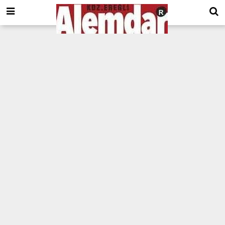
google.com, pub-8201930440372555, DIRECT, f08c47fec0942fa0