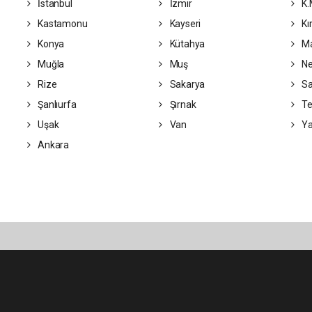
İstanbul
İzmir
K.
Kastamonu
Kayseri
Kı
Konya
Kütahya
Ma
Muğla
Muş
Ne
Rize
Sakarya
S
Şanlıurfa
Şırnak
Te
Uşak
Van
Ya
Ankara