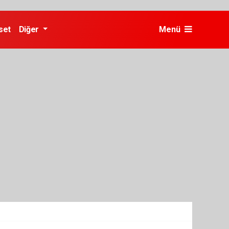
set
Diğer
Menü