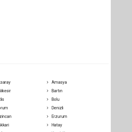
saray
Amasya
lıkesir
Bartın
lis
Bolu
orum
Denizli
zincan
Erzurum
kkari
Hatay