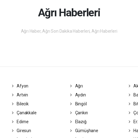
Ağrı Haberleri
Ağrı Haber, Ağrı Son Dakika Haberleri, Ağrı Haberleri
Afyon
Ağrı
Ak
Artvin
Aydın
Ba
Bilecik
Bingöl
Bit
Çanakkale
Çankırı
Ç
Edirne
Elazığ
Er
Giresun
Gümüşhane
Ha