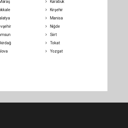
Maraş
Karabük
rıkkale
Kırşehir
latya
Manisa
vşehir
Niğde
amsun
Siirt
kirdağ
Tokat
lova
Yozgat